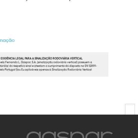
ormação
EXIGÊNCIA LEGAL PARA A SINALIZAÇÃO RODOVIÁRIA VERTICAL
ela Fernando L. Gaspar, S.A. (sinalização rodoviária vertical) possuem a
ardoz do respetivo sinal e atestam o cumprimento do disposto na EN 12899-
elo Portugal Sou Eu aplicáveis apenas à Sinalização Rodoviária Vertical
Próx.