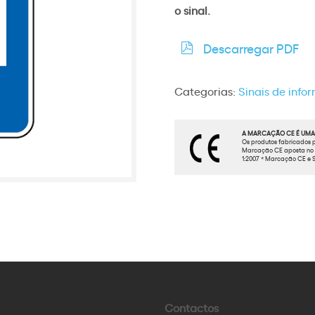
o sinal.
Descarregar PDF
Categorias:
Sinais de inf
A MARCAÇÃO CE É UMA 
Os produtos fabricados p
Marcação CE aposta no t
1:2007 * Marcação CE e S
Contactos