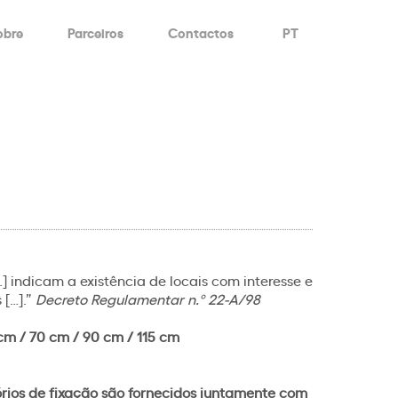
obre
Parceiros
Contactos
PT
] indicam a existência de locais com interesse e
 […].”
Decreto Regulamentar n.º 22-A/98
cm / 70 cm / 90 cm / 115 cm
órios de fixação são fornecidos juntamente com