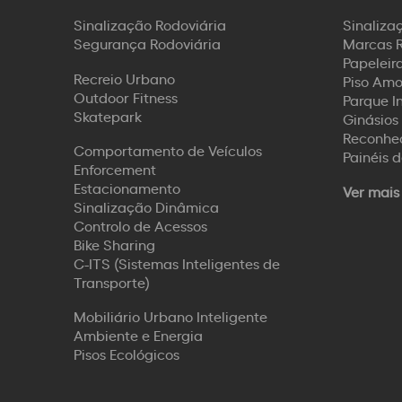
Sinalização Rodoviária
Sinaliza
Segurança Rodoviária
Marcas R
Papeleira
Recreio Urbano
Piso Amo
Outdoor Fitness
Parque I
Skatepark
Ginásios 
Reconhec
Comportamento de Veículos
Painéis 
Enforcement
Estacionamento
Ver mais
Sinalização Dinâmica
Controlo de Acessos
Bike Sharing
C-ITS (Sistemas Inteligentes de
Transporte)
Mobiliário Urbano Inteligente
Ambiente e Energia
Pisos Ecológicos