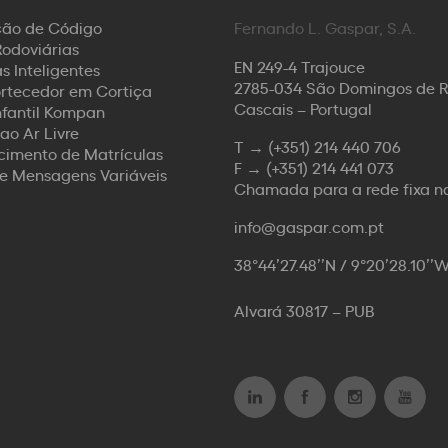
ção de Código
Fernando L. Gaspar, S.A.
odoviárias
EN 249-4 Trajouce
s Inteligentes
2785-034 São Domingos de 
rtecedor em Cortiça
Cascais – Portugal
nfantil Kompan
ao Ar Livre
T →
(+351) 214 440 706
imento de Matrículas
F →
(+351) 214 441 073
de Mensagens Variáveis
Chamada para a rede fixa n
info@gaspar.com.pt
38°44’27.48’’N / 9°20’28.10’’
Alvará 30817 – PUB