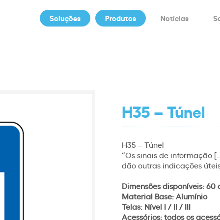
Soluções
Produtos
Notícias
S
H35 – Túnel
H35 – Túnel
“Os sinais de informação […
dão outras indicações úteis
Dimensões disponíveis: 60 
Material Base: Alumínio
Telas: Nível I / II / III
Acessórios: todos os acess