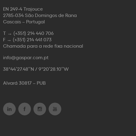
EN 249-4 Trajouce
2785-034 São Domingos de Rana
Cascais – Portugal
T →
(+351) 214 440 706
F →
(+351) 214 441 073
Chamada para a rede fixa nacional
info@gaspar.com.pt
38°44’27.48’’N / 9°20’28.10’’W
Alvará 30817 – PUB