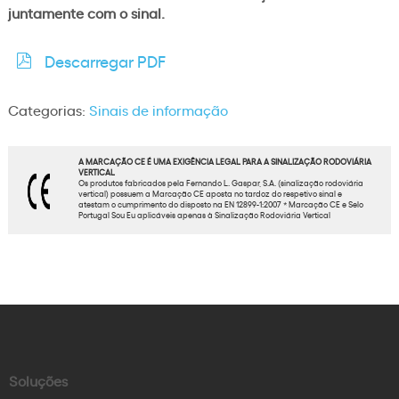
juntamente com o sinal.
Descarregar PDF
Categorias:
Sinais de informação
A MARCAÇÃO CE É UMA EXIGÊNCIA LEGAL PARA A SINALIZAÇÃO RODOVIÁRIA
VERTICAL
Os produtos fabricados pela Fernando L. Gaspar, S.A. (sinalização rodoviária
vertical) possuem a Marcação CE aposta no tardoz do respetivo sinal e
atestam o cumprimento do disposto na EN 12899-1:2007 * Marcação CE e Selo
Portugal Sou Eu aplicáveis apenas à Sinalização Rodoviária Vertical
Soluções