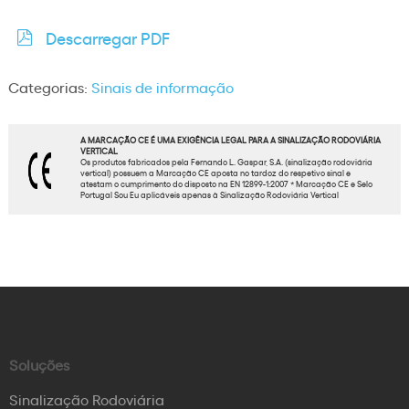
Descarregar PDF
Categorias:
Sinais de informação
A MARCAÇÃO CE É UMA EXIGÊNCIA LEGAL PARA A SINALIZAÇÃO RODOVIÁRIA
VERTICAL
Os produtos fabricados pela Fernando L. Gaspar, S.A. (sinalização rodoviária
vertical) possuem a Marcação CE aposta no tardoz do respetivo sinal e
atestam o cumprimento do disposto na EN 12899-1:2007 * Marcação CE e Selo
Portugal Sou Eu aplicáveis apenas à Sinalização Rodoviária Vertical
Soluções
Sinalização Rodoviária