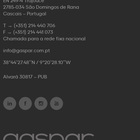
2785-034 São Domingos de Rana
Cascais – Portugal
T →
(+351) 214 440 706
F →
(+351) 214 441 073
Chamada para a rede fixa nacional
info@gaspar.com.pt
38°44’27.48’’N / 9°20’28.10’’W
Alvará 30817 – PUB