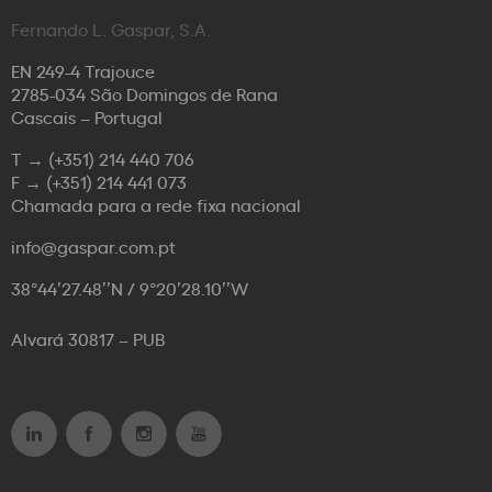
Fernando L. Gaspar, S.A.
EN 249-4 Trajouce
2785-034 São Domingos de Rana
Cascais – Portugal
T →
(+351) 214 440 706
F →
(+351) 214 441 073
Chamada para a rede fixa nacional
info@gaspar.com.pt
38°44’27.48’’N / 9°20’28.10’’W
Alvará 30817 – PUB