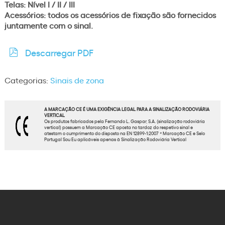
Telas: Nível I / II / III
Acessórios: todos os acessórios de fixação são fornecidos
juntamente com o sinal.
Descarregar PDF
Categorias:
Sinais de zona
A MARCAÇÃO CE É UMA EXIGÊNCIA LEGAL PARA A SINALIZAÇÃO RODOVIÁRIA
VERTICAL
Os produtos fabricados pela Fernando L. Gaspar, S.A. (sinalização rodoviária
vertical) possuem a Marcação CE aposta no tardoz do respetivo sinal e
atestam o cumprimento do disposto na EN 12899-1:2007 * Marcação CE e Selo
Portugal Sou Eu aplicáveis apenas à Sinalização Rodoviária Vertical