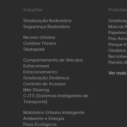
Soluções
Produtos
Sinalização Rodoviária
Sinaliza
Segurança Rodoviária
Marcas R
Papeleira
Recreio Urbano
Piso Amo
Outdoor Fitness
Parque I
Skatepark
Ginásios 
Reconhec
Comportamento de Veículos
Painéis 
Enforcement
Estacionamento
Ver mais
Sinalização Dinâmica
Controlo de Acessos
Bike Sharing
C-ITS (Sistemas Inteligentes de
Transporte)
Mobiliário Urbano Inteligente
Ambiente e Energia
Pisos Ecológicos