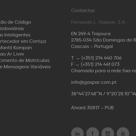
Contactos
ção de Código
Fernando L. Gaspar, S.A.
odoviárias
EN 249-4 Trajouce
s Inteligentes
2785-034 São Domingos de 
rtecedor em Cortiça
Cascais – Portugal
nfantil Kompan
ao Ar Livre
T →
(+351) 214 440 706
imento de Matrículas
F →
(+351) 214 441 073
de Mensagens Variáveis
Chamada para a rede fixa n
info@gaspar.com.pt
38°44’27.48’’N / 9°20’28.10’’
Alvará 30817 – PUB