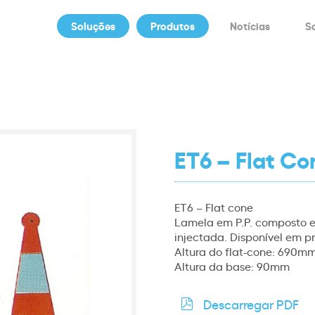
Soluções
Produtos
Notícias
S
ET6 – Flat Co
ET6 – Flat cone
Lamela em P.P. composto e
injectada. Disponível em pr
Altura do flat-cone: 690m
Altura da base: 90mm
Descarregar PDF