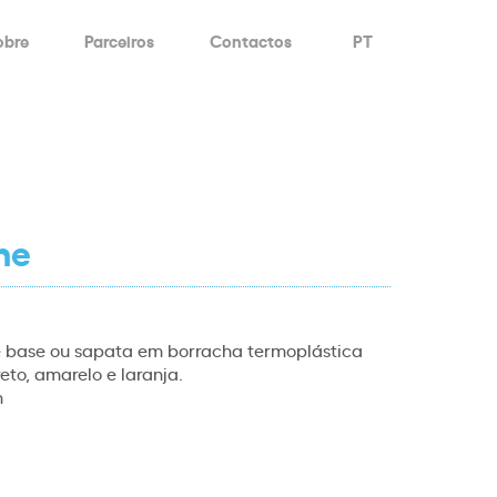
obre
Parceiros
Contactos
PT
ne
 base ou sapata em borracha termoplástica
eto, amarelo e laranja.
m