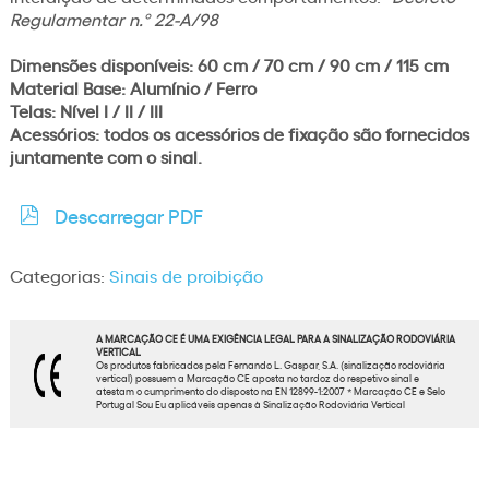
Regulamentar n.º 22-A/98
Dimensões disponíveis: 60 cm / 70 cm / 90 cm / 115 cm
Material Base: Alumínio / Ferro
Telas: Nível I / II / III
Acessórios: todos os acessórios de fixação são fornecidos
juntamente com o sinal.
Descarregar PDF
Categorias:
Sinais de proibição
A MARCAÇÃO CE É UMA EXIGÊNCIA LEGAL PARA A SINALIZAÇÃO RODOVIÁRIA
VERTICAL
Os produtos fabricados pela Fernando L. Gaspar, S.A. (sinalização rodoviária
vertical) possuem a Marcação CE aposta no tardoz do respetivo sinal e
atestam o cumprimento do disposto na EN 12899-1:2007 * Marcação CE e Selo
Portugal Sou Eu aplicáveis apenas à Sinalização Rodoviária Vertical