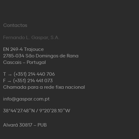
Contactos
Fernando L. Gaspar, S.A.
EN 249-4 Trajouce
2785-034 São Domingos de Rana
Cascais – Portugal
T →
(+351) 214 440 706
F →
(+351) 214 441 073
Chamada para a rede fixa nacional
info@gaspar.com.pt
38°44’27.48’’N / 9°20’28.10’’W
Alvará 30817 – PUB