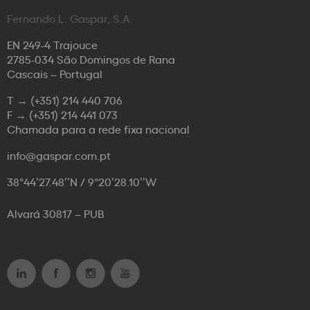
Fernando L. Gaspar, S.A.
EN 249-4 Trajouce
2785-034 São Domingos de Rana
Cascais – Portugal
T →
(+351) 214 440 706
F →
(+351) 214 441 073
Chamada para a rede fixa nacional
info@gaspar.com.pt
38°44’27.48’’N / 9°20’28.10’’W
Alvará 30817 – PUB