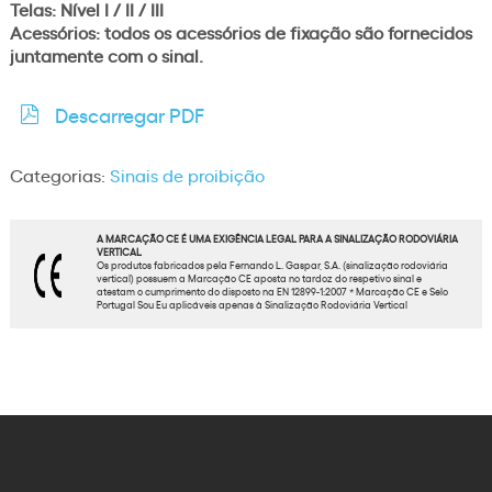
Telas: Nível I / II / III
Acessórios: todos os acessórios de fixação são fornecidos
juntamente com o sinal.
Descarregar PDF
Categorias:
Sinais de proibição
A MARCAÇÃO CE É UMA EXIGÊNCIA LEGAL PARA A SINALIZAÇÃO RODOVIÁRIA
VERTICAL
Os produtos fabricados pela Fernando L. Gaspar, S.A. (sinalização rodoviária
vertical) possuem a Marcação CE aposta no tardoz do respetivo sinal e
atestam o cumprimento do disposto na EN 12899-1:2007 * Marcação CE e Selo
Portugal Sou Eu aplicáveis apenas à Sinalização Rodoviária Vertical