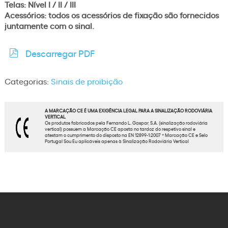
Telas: Nível I / II / III
Acessórios: todos os acessórios de fixação são fornecidos
juntamente com o sinal.
Descarregar PDF
Categorias:
Sinais de proibição
A MARCAÇÃO CE É UMA EXIGÊNCIA LEGAL PARA A SINALIZAÇÃO RODOVIÁRIA
VERTICAL
Os produtos fabricados pela Fernando L. Gaspar, S.A. (sinalização rodoviária
vertical) possuem a Marcação CE aposta no tardoz do respetivo sinal e
atestam o cumprimento do disposto na EN 12899-1:2007 * Marcação CE e Selo
Portugal Sou Eu aplicáveis apenas à Sinalização Rodoviária Vertical