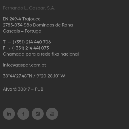
Fernando L. Gaspar, S.A.
EN 249-4 Trajouce
2785-034 São Domingos de Rana
Cascais – Portugal
T →
(+351) 214 440 706
F →
(+351) 214 441 073
Chamada para a rede fixa nacional
info@gaspar.com.pt
38°44’27.48’’N / 9°20’28.10’’W
Alvará 30817 – PUB