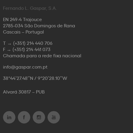
Fernando L. Gaspar, S.A.
EN 249-4 Trajouce
2785-034 São Domingos de Rana
Cascais – Portugal
T →
(+351) 214 440 706
F →
(+351) 214 441 073
Chamada para a rede fixa nacional
info@gaspar.com.pt
38°44’27.48’’N / 9°20’28.10’’W
Alvará 30817 – PUB