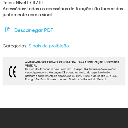
Telas: Nível I / II / III
Acessórios: todos os acessórios de fixação são fornecidos
juntamente com o sinal.
Descarregar PDF
Categorias:
Sinais de proibição
A MARCAÇÃO CE É UMA EXIGÊNCIA LEGAL PARA A SINALIZAÇÃO RODOVIÁRIA
VERTICAL
Os produtos fabricados pela Fernando L. Gaspar, S.A. (sinalização rodoviária
vertical) possuem a Marcação CE aposta no tardoz do respetivo sinal e
atestam o cumprimento do disposto na EN 12899-1:2007 * Marcação CE e Selo
Portugal Sou Eu aplicáveis apenas à Sinalização Rodoviária Vertical