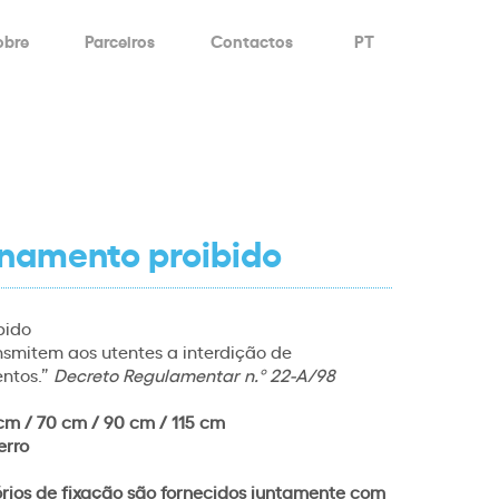
obre
Parceiros
Contactos
PT
onamento proibido
bido
ansmitem aos utentes a interdição de
ntos.”
Decreto Regulamentar n.º 22-A/98
cm / 70 cm / 90 cm / 115 cm
erro
órios de fixação são fornecidos juntamente com