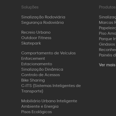
Soluções
Produtos
Sinalização Rodoviária
Sinaliza
Segurança Rodoviária
Marcas R
Papeleira
Recreio Urbano
Piso Amo
Outdoor Fitness
Parque I
Skatepark
Ginásios 
Reconhec
Comportamento de Veículos
Painéis 
Enforcement
Estacionamento
Ver mais
Sinalização Dinâmica
Controlo de Acessos
Bike Sharing
C-ITS (Sistemas Inteligentes de
Transporte)
Mobiliário Urbano Inteligente
Ambiente e Energia
Pisos Ecológicos