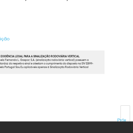
bição
EXIGÊNCIA LEGAL PARA A SINALIZAÇÃO RODOVIÁRIA VERTICAL
ela Fernando L. Gaspar, S.A. (sinalização rodoviária vertical) possuem a
ardoz do respetivo sinal e atestam o cumprimento do disposto na EN 12899-
elo Portugal Sou Eu aplicáveis apenas à Sinalização Rodoviária Vertical
Próx.