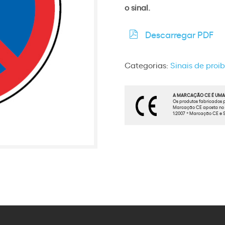
o sinal.
Descarregar PDF
Categorias:
Sinais de proi
A MARCAÇÃO CE É UMA 
Os produtos fabricados p
Marcação CE aposta no t
1:2007 * Marcação CE e S