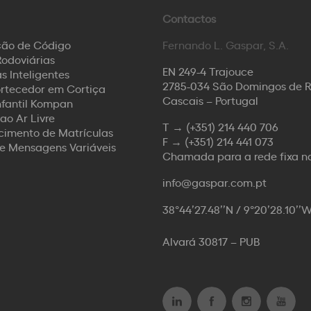
Contactos
ção de Código
Fernando L. Gaspar, S.A.
odoviárias
EN 249-4 Trajouce
s Inteligentes
2785-034 São Domingos de 
rtecedor em Cortiça
Cascais – Portugal
nfantil Kompan
ao Ar Livre
T →
(+351) 214 440 706
imento de Matrículas
F →
(+351) 214 441 073
de Mensagens Variáveis
Chamada para a rede fixa n
info@gaspar.com.pt
38°44’27.48’’N / 9°20’28.10’’
Alvará 30817 – PUB