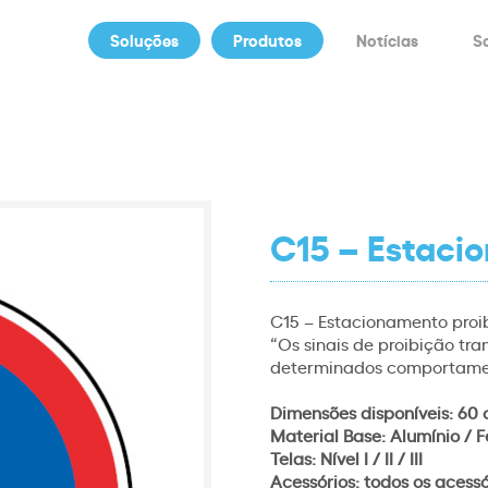
Soluções
Produtos
Notícias
S
C15 – Estaci
C15 – Estacionamento proi
“Os sinais de proibição tr
determinados comportame
Dimensões disponíveis: 60 
Material Base: Alumínio / F
Telas: Nível I / II / III
Acessórios: todos os acess