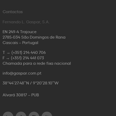
Contactos
Fernando L. Gaspar, S.A.
EN 249-4 Trajouce
2785-034 São Domingos de Rana
Cascais – Portugal
T →
(+351) 214 440 706
F →
(+351) 214 441 073
Chamada para a rede fixa nacional
info@gaspar.com.pt
38°44’27.48’’N / 9°20’28.10’’W
Alvará 30817 – PUB