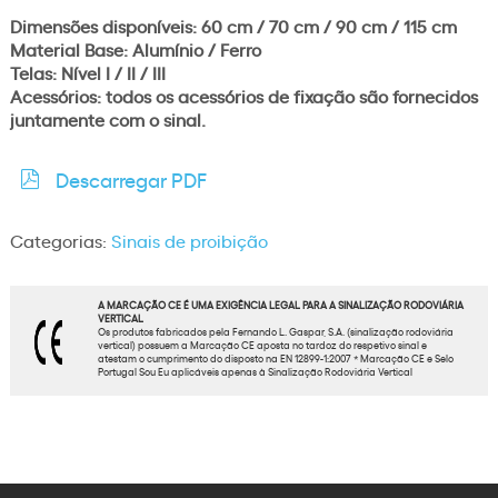
Dimensões disponíveis: 60 cm / 70 cm / 90 cm / 115 cm
Material Base: Alumínio / Ferro
Telas: Nível I / II / III
Acessórios: todos os acessórios de fixação são fornecidos
juntamente com o sinal.
Descarregar PDF
Categorias:
Sinais de proibição
A MARCAÇÃO CE É UMA EXIGÊNCIA LEGAL PARA A SINALIZAÇÃO RODOVIÁRIA
VERTICAL
Os produtos fabricados pela Fernando L. Gaspar, S.A. (sinalização rodoviária
vertical) possuem a Marcação CE aposta no tardoz do respetivo sinal e
atestam o cumprimento do disposto na EN 12899-1:2007 * Marcação CE e Selo
Portugal Sou Eu aplicáveis apenas à Sinalização Rodoviária Vertical