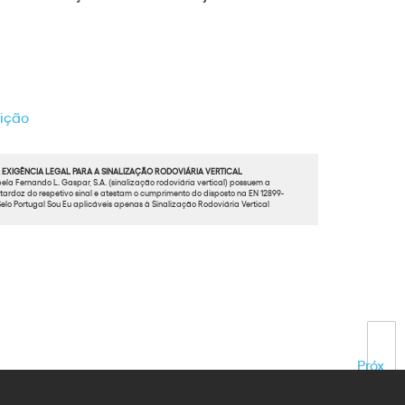
bição
EXIGÊNCIA LEGAL PARA A SINALIZAÇÃO RODOVIÁRIA VERTICAL
ela Fernando L. Gaspar, S.A. (sinalização rodoviária vertical) possuem a
ardoz do respetivo sinal e atestam o cumprimento do disposto na EN 12899-
elo Portugal Sou Eu aplicáveis apenas à Sinalização Rodoviária Vertical
Próx.