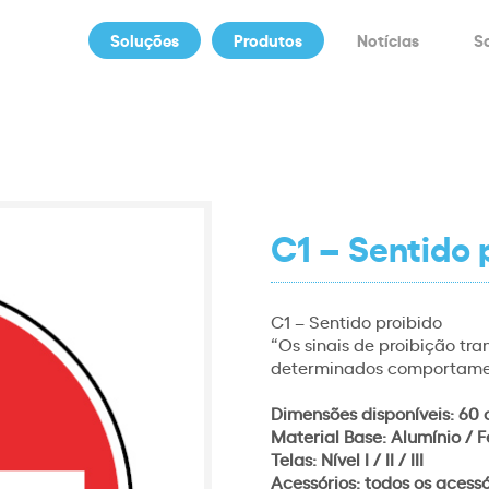
Soluções
Produtos
Notícias
S
C1 – Sentido 
C1 – Sentido proibido
“Os sinais de proibição tr
determinados comportame
Dimensões disponíveis: 60 
Material Base: Alumínio / F
Telas: Nível I / II / III
Acessórios: todos os acess