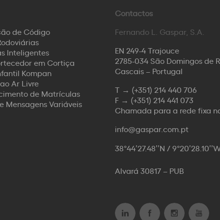
Contactos
ção de Código
Fernando L. Gaspar, S.A.
odoviárias
EN 249-4 Trajouce
s Inteligentes
2785-034 São Domingos de 
rtecedor em Cortiça
Cascais – Portugal
nfantil Kompan
ao Ar Livre
T →
(+351) 214 440 706
imento de Matrículas
F →
(+351) 214 441 073
de Mensagens Variáveis
Chamada para a rede fixa n
info@gaspar.com.pt
38°44’27.48’’N / 9°20’28.10’’
Alvará 30817 – PUB