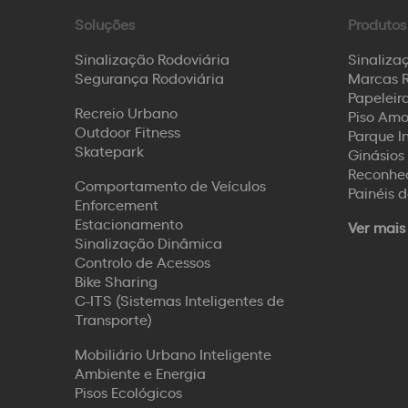
Soluções
Produtos
Sinalização Rodoviária
Sinaliza
Segurança Rodoviária
Marcas R
Papeleira
Recreio Urbano
Piso Amo
Outdoor Fitness
Parque I
Skatepark
Ginásios 
Reconhec
Comportamento de Veículos
Painéis 
Enforcement
Estacionamento
Ver mais
Sinalização Dinâmica
Controlo de Acessos
Bike Sharing
C-ITS (Sistemas Inteligentes de
Transporte)
Mobiliário Urbano Inteligente
Ambiente e Energia
Pisos Ecológicos