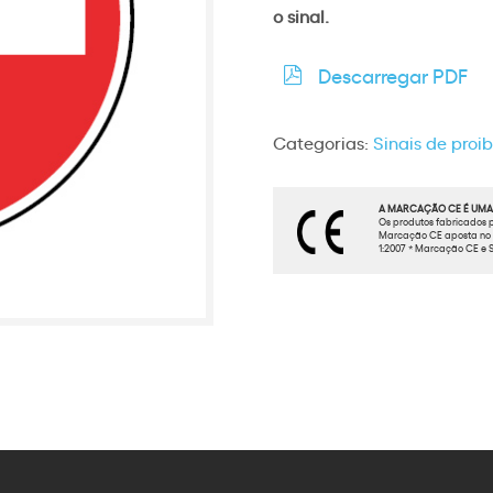
o sinal.
Descarregar PDF
Categorias:
Sinais de proi
A MARCAÇÃO CE É UMA 
Os produtos fabricados p
Marcação CE aposta no t
1:2007 * Marcação CE e S