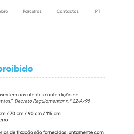
obre
Parceiros
Contactos
PT
proibido
ansmitem aos utentes a interdição de
ntos.”
Decreto Regulamentar n.º 22-A/98
cm / 70 cm / 90 cm / 115 cm
erro
órios de fixação são fornecidos juntamente com