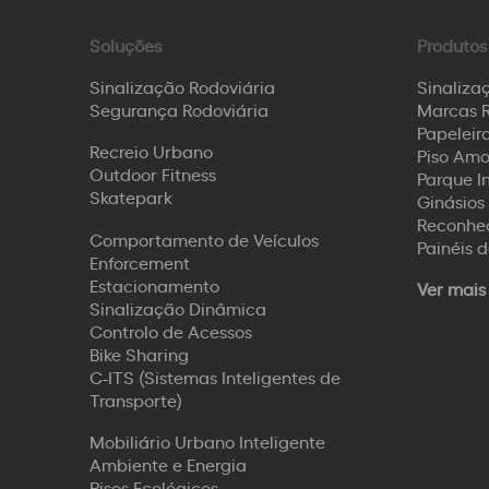
Soluções
Produtos
Sinalização Rodoviária
Sinaliza
Segurança Rodoviária
Marcas R
Papeleira
Recreio Urbano
Piso Amo
Outdoor Fitness
Parque I
Skatepark
Ginásios 
Reconhec
Comportamento de Veículos
Painéis 
Enforcement
Estacionamento
Ver mais
Sinalização Dinâmica
Controlo de Acessos
Bike Sharing
C-ITS (Sistemas Inteligentes de
Transporte)
Mobiliário Urbano Inteligente
Ambiente e Energia
Pisos Ecológicos