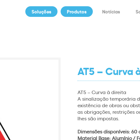
Soluções
Produtos
Notícias
S
AT5 – Curva à
AT5 – Curva à direita
A sinalização temporária de
existência de obras ou obst
as obrigações, restrições 
lhes são impostas.
Dimensões disponíveis: 60 
Material Base: Alumínio / F