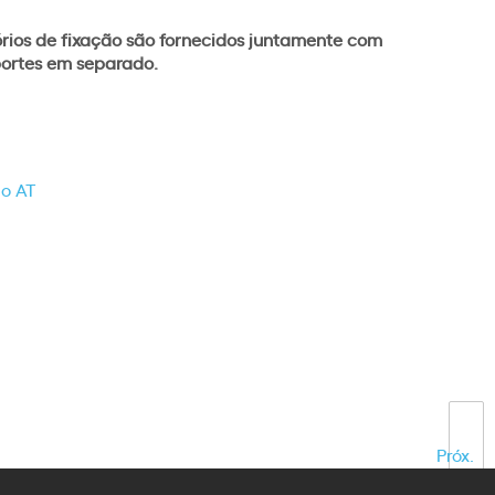
órios de fixação são fornecidos juntamente com
uportes em separado.
go AT
Próx.