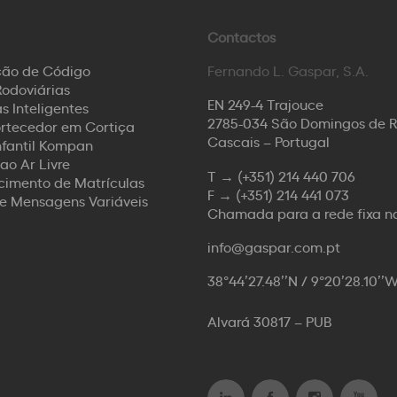
Contactos
ção de Código
Fernando L. Gaspar, S.A.
odoviárias
EN 249-4 Trajouce
s Inteligentes
2785-034 São Domingos de 
rtecedor em Cortiça
Cascais – Portugal
nfantil Kompan
ao Ar Livre
T →
(+351) 214 440 706
imento de Matrículas
F →
(+351) 214 441 073
de Mensagens Variáveis
Chamada para a rede fixa n
info@gaspar.com.pt
38°44’27.48’’N / 9°20’28.10’’
Alvará 30817 – PUB