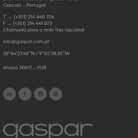
Cascais – Portugal
T →
(+351) 214 440 706
F →
(+351) 214 441 073
Chamada para a rede fixa nacional
info@gaspar.com.pt
38°44’27.48’’N / 9°20’28.10’’W
Alvará 30817 – PUB