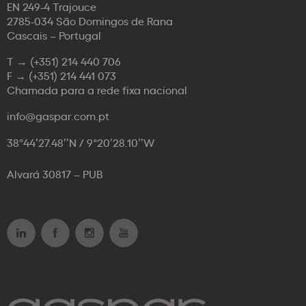
EN 249-4 Trajouce
2785-034 São Domingos de Rana
Cascais – Portugal
T →
(+351) 214 440 706
F →
(+351) 214 441 073
Chamada para a rede fixa nacional
info@gaspar.com.pt
38°44’27.48’’N / 9°20’28.10’’W
Alvará 30817 – PUB