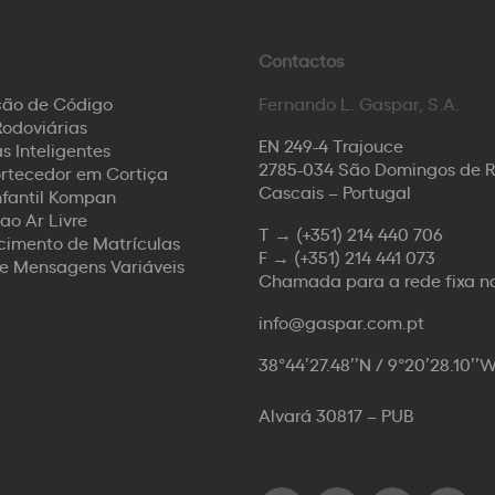
Contactos
ção de Código
Fernando L. Gaspar, S.A.
odoviárias
EN 249-4 Trajouce
s Inteligentes
2785-034 São Domingos de 
rtecedor em Cortiça
Cascais – Portugal
nfantil Kompan
ao Ar Livre
T →
(+351) 214 440 706
imento de Matrículas
F →
(+351) 214 441 073
de Mensagens Variáveis
Chamada para a rede fixa n
info@gaspar.com.pt
38°44’27.48’’N / 9°20’28.10’’
Alvará 30817 – PUB