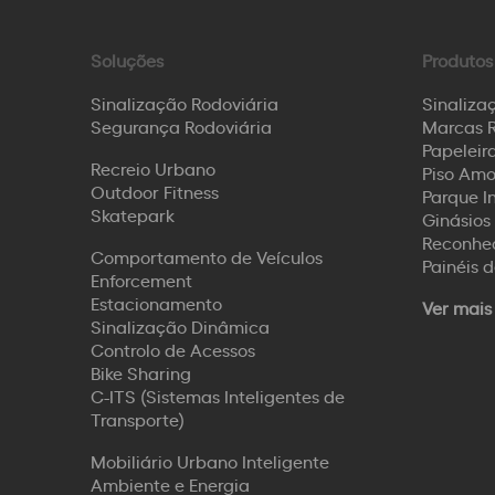
Soluções
Produtos
Sinalização Rodoviária
Sinaliza
Segurança Rodoviária
Marcas R
Papeleira
Recreio Urbano
Piso Amo
Outdoor Fitness
Parque I
Skatepark
Ginásios 
Reconhec
Comportamento de Veículos
Painéis 
Enforcement
Estacionamento
Ver mais
Sinalização Dinâmica
Controlo de Acessos
Bike Sharing
C-ITS (Sistemas Inteligentes de
Transporte)
Mobiliário Urbano Inteligente
Ambiente e Energia