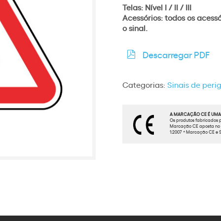
Telas: Nível I / II / III
Acessórios: todos os acess
o sinal.
Descarregar PDF
Categorias:
Sinais de peri
A MARCAÇÃO CE É UMA 
Os produtos fabricados p
Marcação CE aposta no t
1:2007 * Marcação CE e S