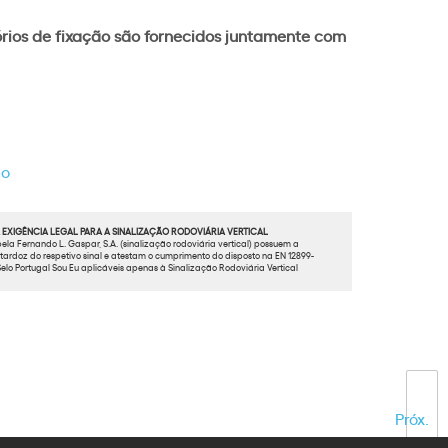
órios de fixação são fornecidos juntamente com
go
EXIGÊNCIA LEGAL PARA A SINALIZAÇÃO RODOVIÁRIA VERTICAL
ela Fernando L. Gaspar, S.A. (sinalização rodoviária vertical) possuem a
ardoz do respetivo sinal e atestam o cumprimento do disposto na EN 12899-
elo Portugal Sou Eu aplicáveis apenas à Sinalização Rodoviária Vertical
Próx.