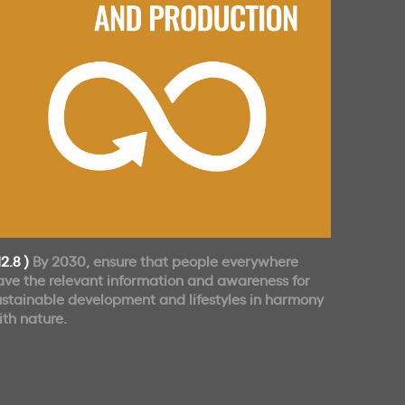
12.8 )
By 2030, ensure that people everywhere
ave the relevant information and awareness for
ustainable development and lifestyles in harmony
ith nature.