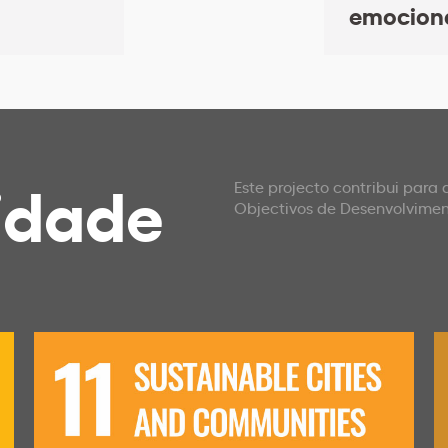
emociona
idade
Este projecto contribui para
Objectivos de Desenvolvime