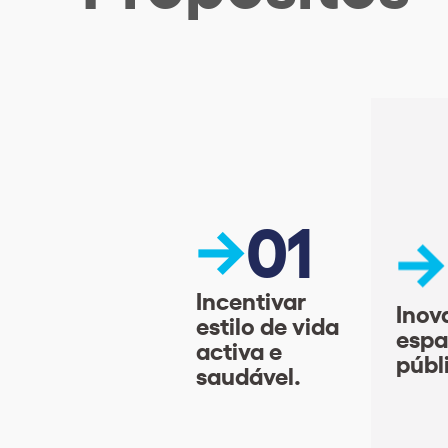
01
Incentivar
Inov
estilo de vida
esp
activa e
públ
saudável.