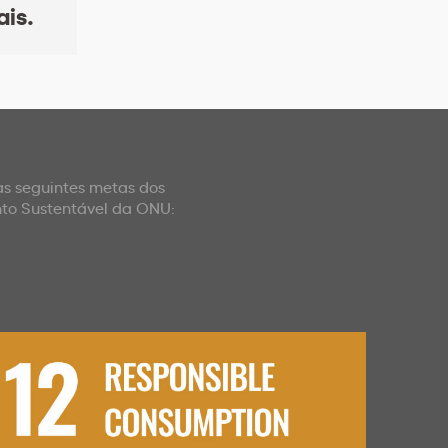
is.
 as seguintes metas dos
nto Sustentável da ONU: