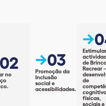
0
Estimula
03
02
activida
de Brinca
Recrear -
Promoção da
ar no
desenvol
Inclusão
aço
de
social e
ico.
competê
acessibilidades.
cognitiva
físicas,
sociais e