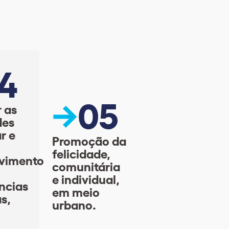
4
05
r as
des
r e
Promoção da
felicidade,
vimento
comunitária
e individual,
ncias
em meio
s,
urbano.