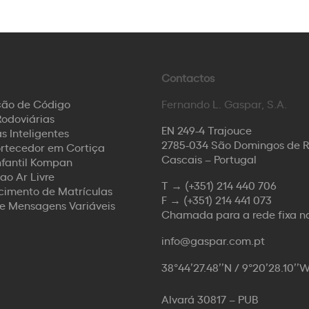
Contactos
ção de Código
Fernando L. Gaspar, S.A.
odoviárias
EN 249-4 Trajouce
s Inteligentes
2785-034 São Domingos de 
rtecedor em Cortiça
Cascais – Portugal
nfantil Kompan
ao Ar Livre
T →
(+351) 214 440 706
imento de Matrículas
F →
(+351) 214 441 073
de Mensagens Variáveis
Chamada para a rede fixa n
info@gaspar.com.pt
38°44’27.48’’N / 9°20’28.10’’
Alvará 30817 – PUB