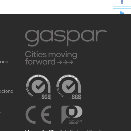
Rana
Próx.
acional
W