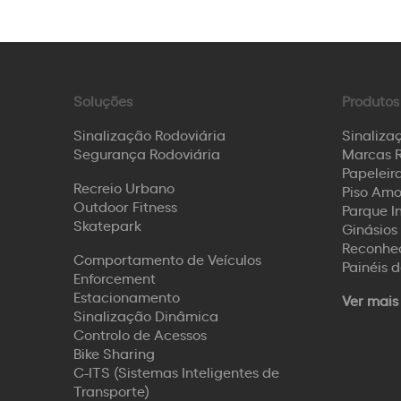
Soluções
Produtos
Sinalização Rodoviária
Sinaliza
Segurança Rodoviária
Marcas R
Papeleira
Recreio Urbano
Piso Amo
Ant.
Outdoor Fitness
Parque I
Skatepark
Ginásios 
Reconhec
Comportamento de Veículos
Painéis 
Enforcement
Estacionamento
Ver mais
Sinalização Dinâmica
Controlo de Acessos
Bike Sharing
C-ITS (Sistemas Inteligentes de
Transporte)