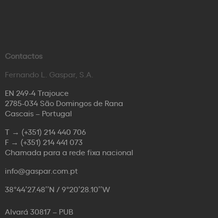
Contactos
Fernando L. Gaspar, S.A.
EN 249-4 Trajouce
2785-034 São Domingos de Rana
Cascais – Portugal
T →
(+351) 214 440 706
F →
(+351) 214 441 073
Chamada para a rede fixa nacional
info@gaspar.com.pt
38°44’27.48’’N / 9°20’28.10’’W
Alvará 30817 – PUB