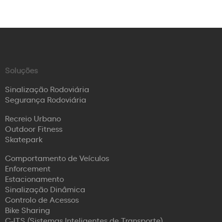
Soluções
Sinalização Rodoviária
Segurança Rodoviária
Recreio Urbano
Outdoor Fitness
Skatepark
Comportamento de Veículos
Enforcement
Estacionamento
Sinalização Dinâmica
Controlo de Acessos
Bike Sharing
C-ITS (Sistemas Inteligentes de Transporte)