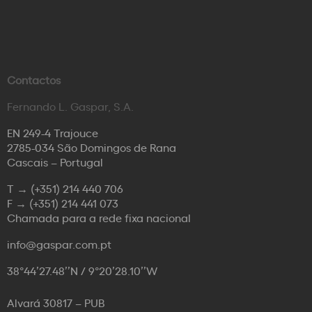
Contactos
Fernando L. Gaspar, S.A.
EN 249-4 Trajouce
2785-034 São Domingos de Rana
Cascais – Portugal
T →
(+351) 214 440 706
F →
(+351) 214 441 073
Chamada para a rede fixa nacional
info@gaspar.com.pt
38°44’27.48’’N / 9°20’28.10’’W
Alvará 30817 – PUB