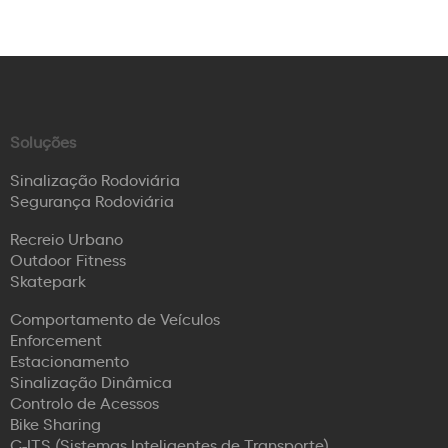
Soluções
Sinalização Rodoviária
Segurança Rodoviária
Recreio Urbano
Outdoor Fitness
Skatepark
Comportamento de Veículos
Enforcement
Estacionamento
Sinalização Dinâmica
Controlo de Acessos
Bike Sharing
C-ITS (Sistemas Inteligentes de Transporte)