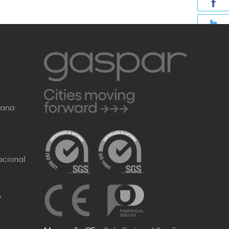
Rana
Próx.
acional
W