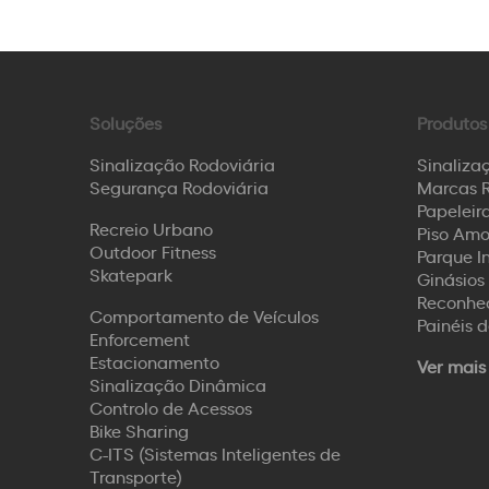
Soluções
Produtos
Sinalização Rodoviária
Sinaliza
Segurança Rodoviária
Marcas R
Papeleira
Recreio Urbano
Piso Amo
Ant.
Outdoor Fitness
Parque I
Skatepark
Ginásios 
Reconhec
Comportamento de Veículos
Painéis 
Enforcement
Estacionamento
Ver mais
Sinalização Dinâmica
Controlo de Acessos
Bike Sharing
C-ITS (Sistemas Inteligentes de
Transporte)