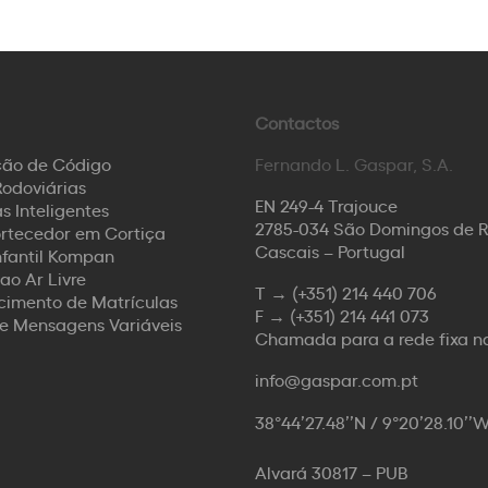
Contactos
ção de Código
Fernando L. Gaspar, S.A.
odoviárias
EN 249-4 Trajouce
s Inteligentes
2785-034 São Domingos de 
rtecedor em Cortiça
Cascais – Portugal
nfantil Kompan
ao Ar Livre
T →
(+351) 214 440 706
imento de Matrículas
F →
(+351) 214 441 073
de Mensagens Variáveis
Chamada para a rede fixa n
info@gaspar.com.pt
38°44’27.48’’N / 9°20’28.10’’
Alvará 30817 – PUB